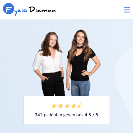
F
ysio
Diemen
342
patiënten geven ons
4,5 / 5